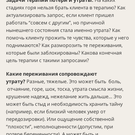
Задачи терапии потери и утраты.
На каких
стадиях горя нельзя брать клиента в терапию? Как
актуализировать запрос, если клиент пришел
работать “совсем с другим”, но причиной
нынешнего состояния стала именно утрата? Как
помочь клиенту прожить те чувства, которые у него
поднимаются? Как разморозить те переживания,
которые были заблокированы? Какова конечная
цель терапии с такими запросами?
Какие переживания сопровождают
утрату?
Разные, тяжелые. Это может быть боль,
отчаяние, горе, шок, тоска, утрата смысла жизни,
крушение надежд, нежелание жить дальше… Это
может быть стыд и необходимость хранить тайну
(например, если близкий человек умер от
передозировки). Или ощущение собственной
“плохости”, неполноценности (допустим, при
потере беременности). А может быть и